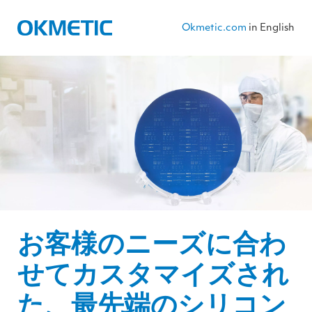
S
k
i
Okmetic.com
in English
p
t
o
c
o
n
t
e
n
t
お客様のニーズに合わ
せてカスタマイズされ
た、最先端のシリコン