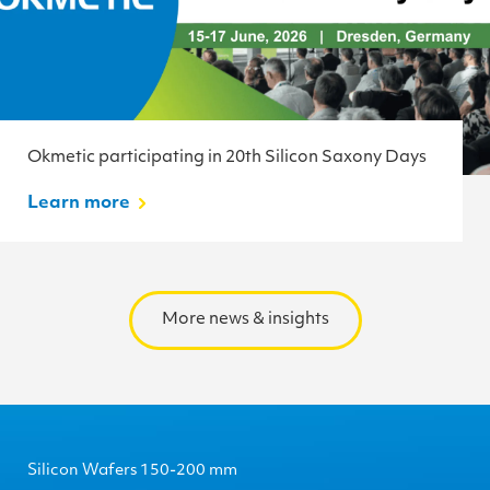
Okmetic participating in 20th Silicon Saxony Days
Learn more
More news & insights
Silicon Wafers 150-200 mm