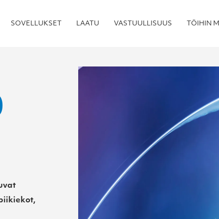
SOVELLUKSET
LAATU
VASTUULLISUUS
TÖIHIN M
0
uvat
iikiekot,