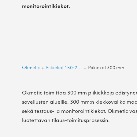
monitorointikiekot.
Okmetic
Piikiekot 150-200 mm
Piikiekot 300 mm
+
+
Okmetic toimittaa 300 mm piikiekkoja edistynee
sovellusten alueille. 300 mm:n kiekkovalikoima
sekä testaus- ja monitorointikiekot. Okmetic va
luotettavan tilaus–toimitusprosessin.