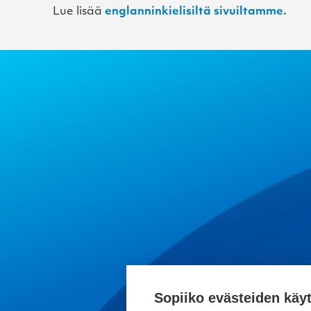
Lue lisää
englanninkielisiltä sivuiltamme.
Sopiiko evästeiden käy