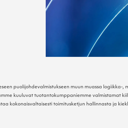
seen puolijohdevalmistukseen muun muassa logiikka-, mui
amme kuuluvat tuotantokumppaniemme valmistamat kiillotet
staa kokonaisvaltaisesti toimitusketjun hallinnasta ja ki