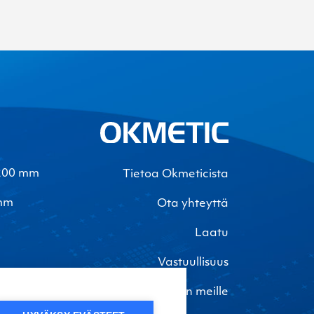
-200 mm
Tietoa Okmeticista
 mm
Ota yhteyttä
Laatu
Vastuullisuus
Töihin meille