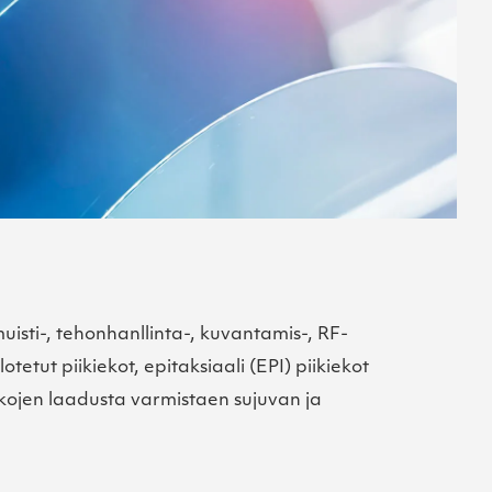
sti-, tehonhanllinta-, kuvantamis-, RF-
ut piikiekot, epitaksiaali (EPI) piikiekot
ekkojen laadusta varmistaen sujuvan ja