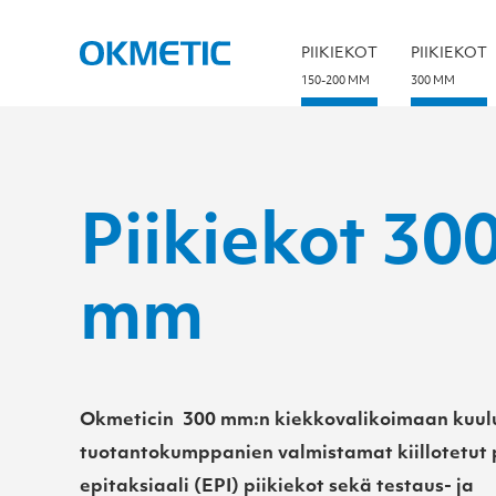
S
k
i
PIIKIEKOT
PIIKIEKOT
p
t
150-200 MM
300 MM
o
c
o
n
t
e
n
t
Piikiekot 30
mm
Okmeticin 300 mm:n kiekkovalikoimaan kuul
tuotantokumppanien valmistamat kiillotetut p
epitaksiaali (EPI) piikiekot sekä testaus- ja