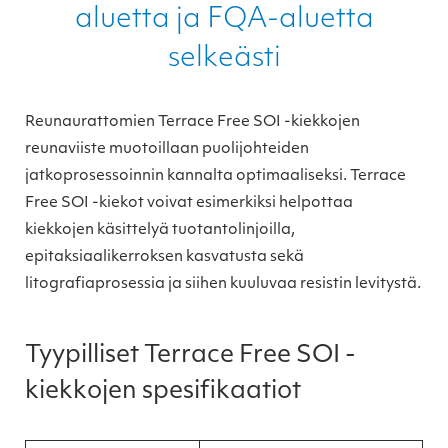
aluetta ja FQA-aluetta
selkeästi
Reunaurattomien Terrace Free SOI -kiekkojen
reunaviiste muotoillaan puolijohteiden
jatkoprosessoinnin kannalta optimaaliseksi. Terrace
Free SOI -kiekot voivat esimerkiksi helpottaa
kiekkojen käsittelyä tuotantolinjoilla,
epitaksiaalikerroksen kasvatusta sekä
litografiaprosessia ja siihen kuuluvaa resistin levitystä.
Tyypilliset Terrace Free SOI -
kiekkojen spesifikaatiot