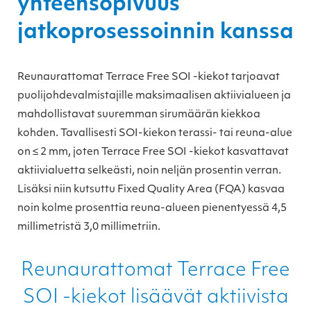
yhteensopivuus
jatkoprosessoinnin kanssa
Reunaurattomat Terrace Free SOI -kiekot tarjoavat
puolijohdevalmistajille maksimaalisen aktiivialueen ja
mahdollistavat suuremman sirumäärän kiekkoa
kohden. Tavallisesti SOI-kiekon terassi- tai reuna-alue
on ≤ 2 mm, joten Terrace Free SOI -kiekot kasvattavat
aktiivialuetta selkeästi, noin neljän prosentin verran.
Lisäksi niin kutsuttu Fixed Quality Area (FQA) kasvaa
noin kolme prosenttia reuna-alueen pienentyessä 4,5
millimetristä 3,0 millimetriin.
Reunaurattomat Terrace Free
SOI -kiekot lisäävät aktiivista