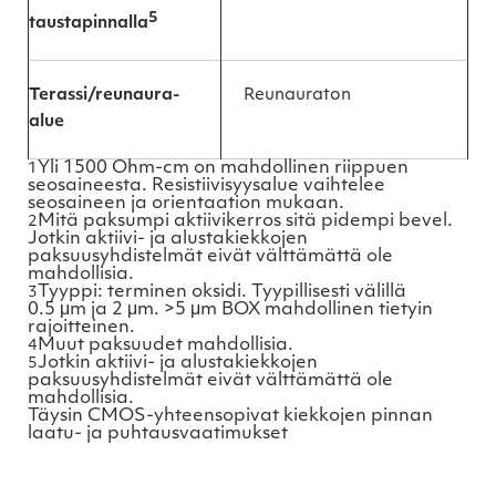
5
taustapinnalla
Terassi/reunaura-
Reunauraton
alue
Yli 1500 Ohm-cm on mahdollinen riippuen
1
seosaineesta. Resistiivisyysalue vaihtelee
seosaineen ja orientaation mukaan. ​
Mitä paksumpi aktiivikerros sitä pidempi bevel.
​2
Jotkin aktiivi- ja alustakiekkojen
paksuusyhdistelmät eivät välttämättä ole
mahdollisia. ​
Tyyppi: terminen oksidi. Tyypillisesti välillä
3
0.5 μm ja 2 μm. >5 μm BOX mahdollinen tietyin
rajoitteinen​.
Muut paksuudet mahdollisia​.
​4
Jotkin aktiivi- ja alustakiekkojen
5
paksuusyhdistelmät eivät välttämättä ole
mahdollisia.
Täysin CMOS-yhteensopivat kiekkojen pinnan
laatu- ja puhtausvaatimukset