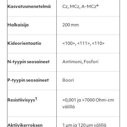
Kasvatusmenetelmä
Cz, MCz, A-MCz
®
Halkaisija
200 mm
Kideorientaatio
<100>, <111>, <110>
N-tyypin seosaineet
Antimoni, Fosfori
P-
tyypin seosaineet
Boori
1
Resistiivisyys
<0,001 ja >7000 Ohm-cm
välillä
Aktiivikerroksen
1 μm ja 120 μm välillä