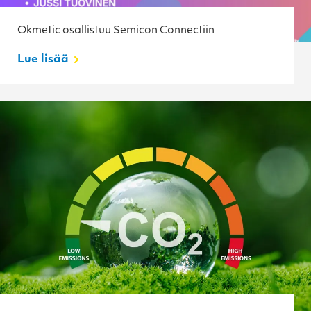
Okmetic osallistuu Semicon Connectiin
Lue lisää