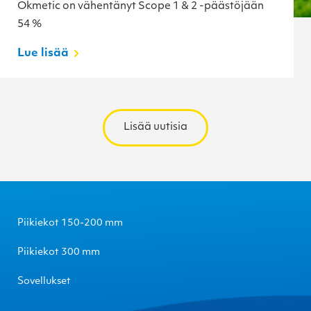
Okmetic on vähentänyt Scope 1 & 2 -päästöjään
54 %
Lue lisää
Lisää uutisia
Piikiekot 150-200 mm
Piikiekot 300 mm
Sovellukset