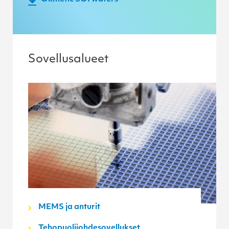
Sovellusalueet
MEMS ja anturit
Tehopuolijohdesovellukset