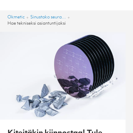
Okmetic
Sinustako seuraava piinkova ammattilainen?
+
+
Hae tekniseksi asiantuntijaksi