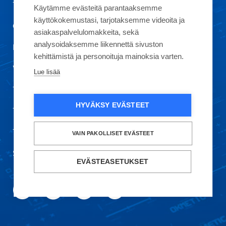
Tietoa Okmeticista
Käytämme evästeitä parantaaksemme
käyttökokemustasi, tarjotaksemme videoita ja
Ota yhteyttä
asiakaspalvelulomakkeita, sekä
analysoidaksemme liikennettä sivuston
Laatu
kehittämistä ja personoituja mainoksia varten.
Vastuullisuus
Lue lisää
Töihin meille
HYVÄKSY EVÄSTEET
Tietosuoja ja käyttöehdot
Turvallisuustiedote
VAIN PAKOLLISET EVÄSTEET
Säkerhetsmeddelande
EVÄSTEASETUKSET