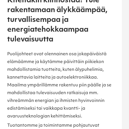
Kiteitäkin kiinnostaa! Tule
rakentamaan älykkäämpää,
turvallisempaa ja
energiatehokkaampaa
tulevaisuutta
Puolijohteet ovat olennainen osa jokapäiväistä
elämäämme ja käytämme päivittäin piikiekon
mahdollistamia tuotteita, kuten älypuhelimia,
kannettavia laitteita ja autoelektroniikkaa.
Maailma ympärillämme rakentuu piin päälle ja se
mahdollistaa tulevaisuuden ratkaisuja mm.
vihreämmän energian ja ihmisten hyvinvoinnin
edistämiseksi tai vaikkapa kvantti- ja
avaruusteknologian kehittämiseksi.
Tuotantomme ja toimintamme pohjautuvat