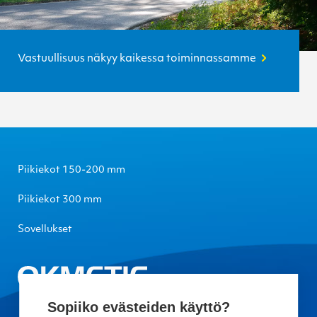
Vastuullisuus näkyy kaikessa toiminnassamme
Piikiekot 150-200 mm
Piikiekot 300 mm
Sovellukset
Sopiiko evästeiden käyttö?