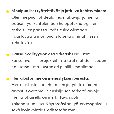
Monipuoliset työtehtävät ja jatkuva kehittyminen:
Olemme puolijohdealan edelläkävijä, ja meillä
pääset työskentelemään huipputeknologisten
ratkaisujen parissa – työsi tulee olemaan
haastavaa ja monipuolista sekä ammatillisesti
kehittävää.
Kansainvälisyys on osa arkeasi
: Osallistut
kansainvälisiin projekteihin ja saat mahdollisuuden
halutessasi matkustaa eri puolille maailmaa.
Henkilöstömme on menestyksen perusta
:
Henkilöstöstä huolehtiminen ja työntekijöiden
arvostus ovat meille ensisijaisen tärkeitä arvoja –
meillä jokaisella on merkittävä rooli
kokonaisuudessa. Käytössäsi on työterveyspalvelut
sekä hyvinvointiasi edistetään mm.