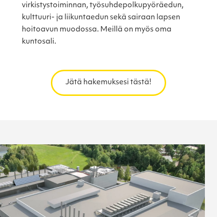
virkistystoiminnan, työsuhdepolkupyöräedun,
kulttuuri- ja liikuntaedun sekä sairaan lapsen
hoitoavun muodossa. Meillä on myös oma
kuntosali.
Jätä hakemuksesi tästä!