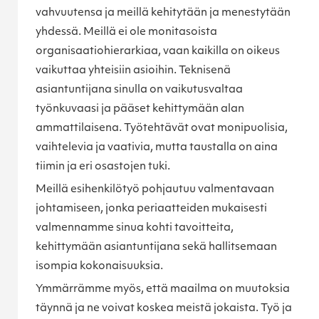
vahvuutensa ja meillä kehitytään ja menestytään
yhdessä. Meillä ei ole monitasoista
organisaatiohierarkiaa, vaan kaikilla on oikeus
vaikuttaa yhteisiin asioihin. Teknisenä
asiantuntijana sinulla on vaikutusvaltaa
työnkuvaasi ja pääset kehittymään alan
ammattilaisena. Työtehtävät ovat monipuolisia,
vaihtelevia ja vaativia, mutta taustalla on aina
tiimin ja eri osastojen tuki.
Meillä esihenkilötyö pohjautuu valmentavaan
johtamiseen, jonka periaatteiden mukaisesti
valmennamme sinua kohti tavoitteita,
kehittymään asiantuntijana sekä hallitsemaan
isompia kokonaisuuksia.
Ymmärrämme myös, että maailma on muutoksia
täynnä ja ne voivat koskea meistä jokaista. Työ ja