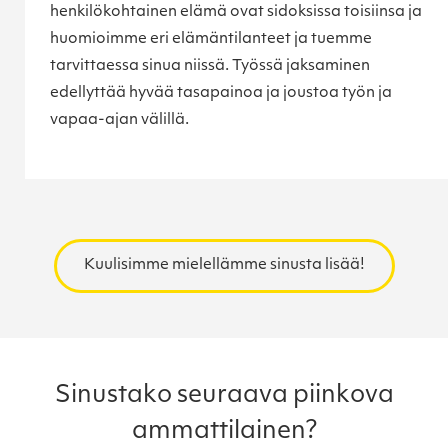
henkilökohtainen elämä ovat sidoksissa toisiinsa ja
huomioimme eri elämäntilanteet ja tuemme
tarvittaessa sinua niissä. Työssä jaksaminen
edellyttää hyvää tasapainoa ja joustoa työn ja
vapaa-ajan välillä.
Kuulisimme mielellämme sinusta lisää!
Sinustako seuraava piinkova
ammattilainen?