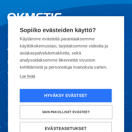
Sopiiko evästeiden käyttö?
Tietoa Okmeticista
Käytämme evästeitä parantaaksemme
käyttökokemustasi, tarjotaksemme videoita ja
Ota yhteyttä
asiakaspalvelulomakkeita, sekä
analysoidaksemme liikennettä sivuston
Laatu
kehittämistä ja personoituja mainoksia varten.
Vastuullisuus
Lue lisää
Töihin meille
HYVÄKSY EVÄSTEET
Tietosuoja ja käyttöehdot
Turvallisuustiedote
VAIN PAKOLLISET EVÄSTEET
Säkerhetsmeddelande
EVÄSTEASETUKSET