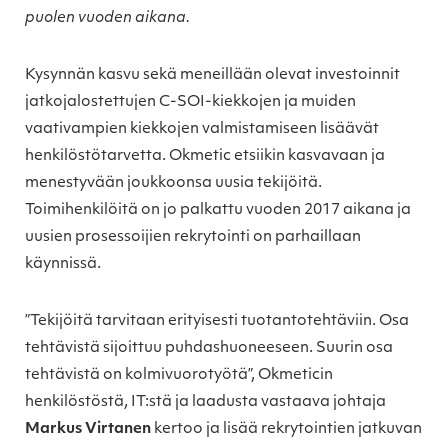
puolen vuoden aikana.
Kysynnän kasvu sekä meneillään olevat investoinnit
jatkojalostettujen C-SOI-kiekkojen ja muiden
vaativampien kiekkojen valmistamiseen lisäävät
henkilöstötarvetta. Okmetic etsiikin kasvavaan ja
menestyvään joukkoonsa uusia tekijöitä.
Toimihenkilöitä on jo palkattu vuoden 2017 aikana ja
uusien prosessoijien rekrytointi on parhaillaan
käynnissä.
”Tekijöitä tarvitaan erityisesti tuotantotehtäviin. Osa
tehtävistä sijoittuu puhdashuoneeseen. Suurin osa
tehtävistä on kolmivuorotyötä”, Okmeticin
henkilöstöstä, IT:stä ja laadusta vastaava johtaja
Markus Virtanen
kertoo ja lisää rekrytointien jatkuvan