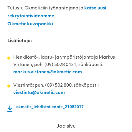
Tutustu Okmeticiin työnantajana ja
katso uusi
rekrytointivideomme
.
Okmetic kuvapankki
Lisätietoja:
Henkilöstö-, laatu- ja ympäristöjohtaja Markus
Virtanen, puh. (09) 5028 0421, sähköposti:
markus.virtanen@okmetic.com
Viestintä: puh. (09) 502 800, sähköposti:
viestinta@okmetic.com
okmetic_lehdistotiedote_21082017
Jaa sivu