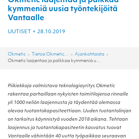
Okmetic laajentaa ja palkkaa
kymmeniä uusia työntekijöitä
Vantaalle
UUTISET
+
28.10.2019
Okmetic
Tietoa Okmeticista
Ajankohtaista
+
+
+
Okmetic laajentaa ja palkkaa kymmeniä uusia työntekijöitä Vantaalle
Piikiekkoja valmistava teknologiayritys Okmetic
rakentaa parhaillaan nykyisten toimitilojensa rinnalle
yli 1000 neliön laajennusta ja täydentää olemassa
olevaa tuotantokapasiteettiaan. Uuden tuotantolinjan
on tarkoitus käynnistyä vuoden 2018 aikana. Tehtaan
laajennus ja tuotantokapasiteetin kasvatus tuovat
Vantaalle vähintään 40 uutta työpaikkaa seuraavan