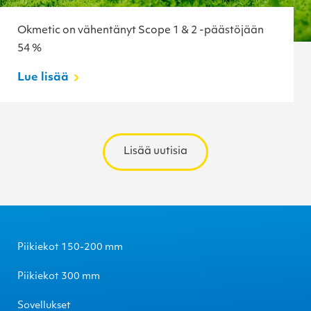
Okmetic on vähentänyt Scope 1 & 2 -päästöjään
54 %
Lue lisää
Lisää uutisia
Piikiekot 150-200 mm
Piikiekot 300 mm
Sovellukset