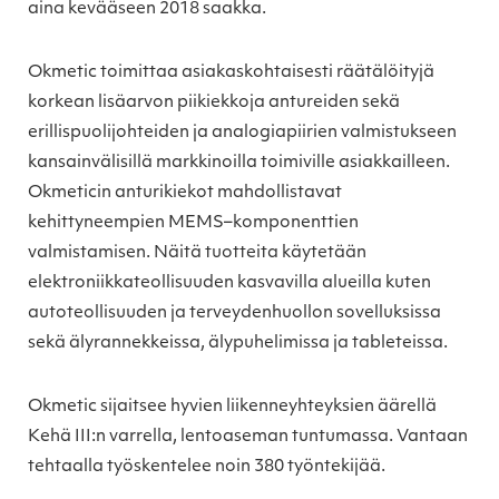
aina kevääseen 2018 saakka.
Okmetic toimittaa asiakaskohtaisesti räätälöityjä
korkean lisäarvon piikiekkoja antureiden sekä
erillispuolijohteiden ja analogiapiirien valmistukseen
kansainvälisillä markkinoilla toimiville asiakkailleen.
Okmeticin anturikiekot mahdollistavat
kehittyneempien MEMS–komponenttien
valmistamisen. Näitä tuotteita käytetään
elektroniikkateollisuuden kasvavilla alueilla kuten
autoteollisuuden ja terveydenhuollon sovelluksissa
sekä älyrannekkeissa, älypuhelimissa ja tableteissa.
Okmetic sijaitsee hyvien liikenneyhteyksien äärellä
Kehä III:n varrella, lentoaseman tuntumassa. Vantaan
tehtaalla työskentelee noin 380 työntekijää.