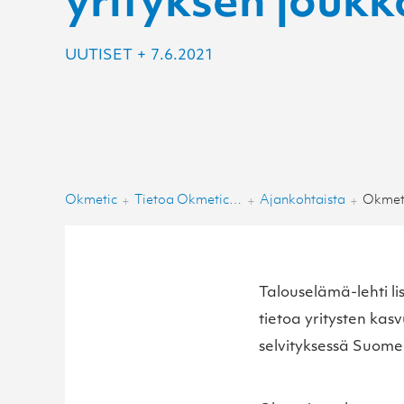
yrityksen jouk
UUTISET
+
7.6.2021
Okmetic
Tietoa Okmeticista
Ajankohtaista
+
+
+
Talouselämä-lehti li
tietoa yritysten ka
selvityksessä Suomen