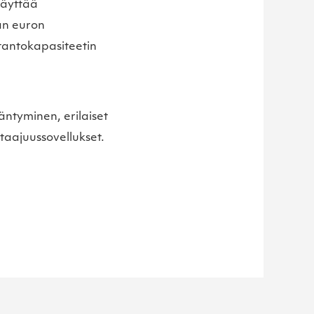
näyttää
an euron
otantokapasiteetin
äntyminen, erilaiset
otaajuussovellukset.