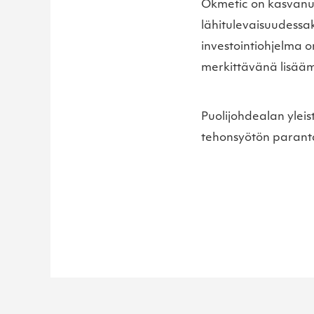
Okmetic on kasvanut
lähitulevaisuudessa
investointiohjelma o
merkittävänä lisääm
Puolijohdealan yleis
tehonsyötön parantam