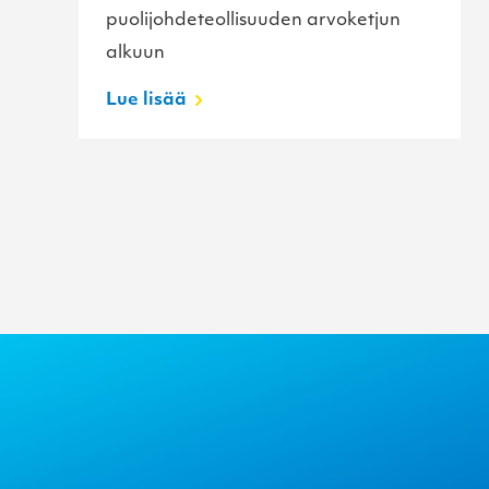
puolijohdeteollisuuden arvoketjun
alkuun
Lue lisää