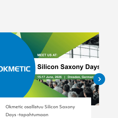
Okmetic osallistuu Silicon Saxony
Ok
Days -tapahtumaan
C