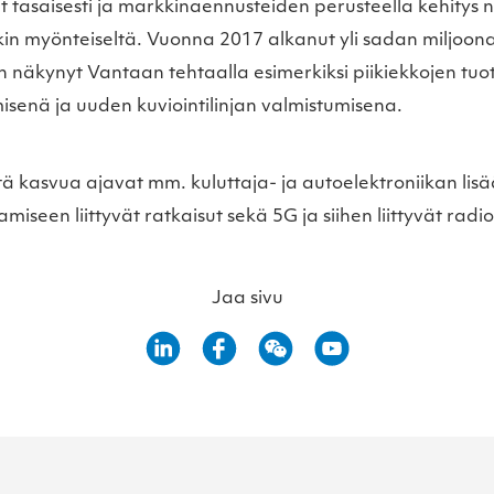
 tasaisesti ja markkinaennusteiden perusteella kehitys 
kin myönteiseltä. Vuonna 2017 alkanut yli sadan miljoon
n näkynyt Vantaan tehtaalla esimerkiksi piikiekkojen tu
isenä ja uuden kuviointilinjan valmistumisena.
tä kasvua ajavat mm. kuluttaja- ja autoelektroniikan lisä
iseen liittyvät ratkaisut sekä 5G ja siihen liittyvät radi
Jaa sivu