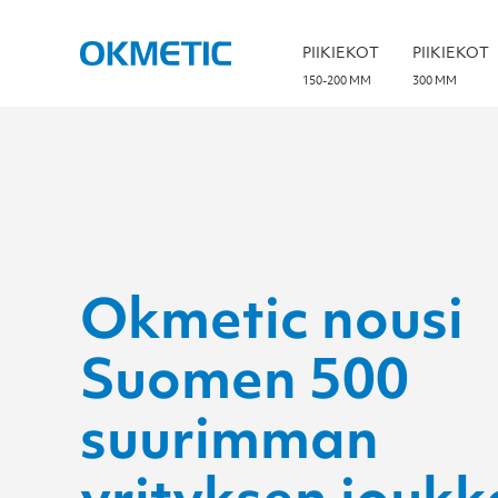
S
k
i
PIIKIEKOT
PIIKIEKOT
p
t
150-200 MM
300 MM
o
c
o
n
t
e
n
t
Okmetic nousi
Suomen 500
suurimman