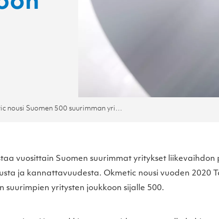
koon
Okmetic nousi Suomen 500 suurimman yrityksen joukkoon
staa vuosittain Suomen suurimmat yritykset liikevaihdon 
svusta ja kannattavuudesta. Okmetic nousi vuoden 2020 
 suurimpien yritysten joukkoon sijalle 500.