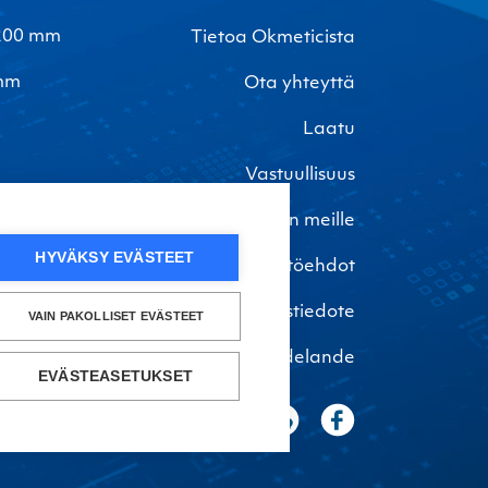
-200 mm
Tietoa Okmeticista
 mm
Ota yhteyttä
Laatu
Vastuullisuus
Töihin meille
HYVÄKSY EVÄSTEET
Tietosuoja ja käyttöehdot
Turvallisuustiedote
VAIN PAKOLLISET EVÄSTEET
Säkerhetsmeddelande
EVÄSTEASETUKSET