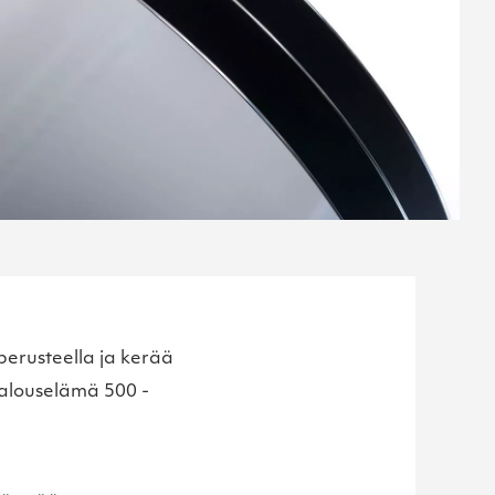
perusteella ja kerää
Talouselämä 500 -