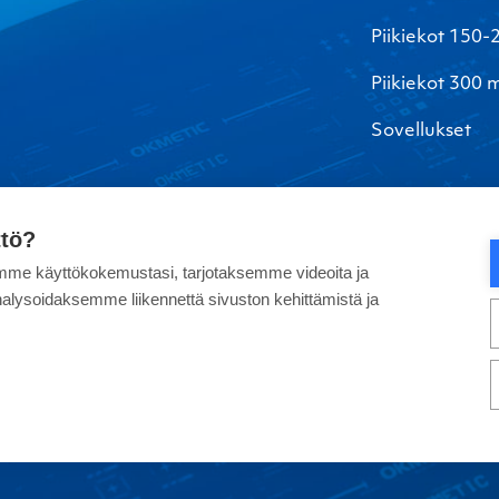
Piikiekot 150
Piikiekot 300
Sovellukset
ttö?
me käyttökokemustasi, tarjotaksemme videoita ja
alysoidaksemme liikennettä sivuston kehittämistä ja