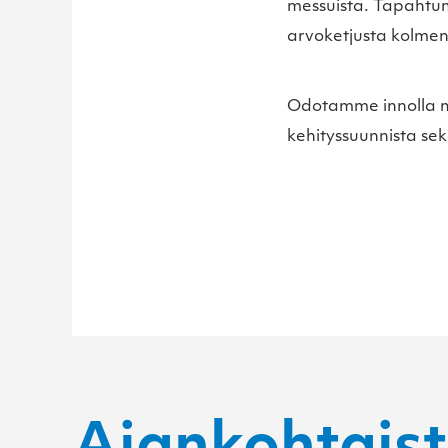
messuista. Tapahtum
arvoketjusta kolmen 
Odotamme innolla mie
kehityssuunnista se