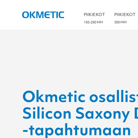
S
k
i
PIIKIEKOT
PIIKIEKOT
p
t
150-200 MM
300 MM
o
c
o
n
t
e
n
t
Okmetic osallis
Silicon Saxony
-tapahtumaan