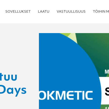
SOVELLUKSET
LAATU
VASTUULLISUUS
TÖIHIN M
tuu
 Days