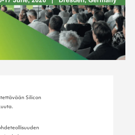
stettävään Silicon
kuuta.
johdeteollisuuden