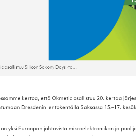
Okmetic osallistuu Silicon Saxony Days -tapahtumaan
ssamme kertoa, että Okmetic osallistuu 20. kertaa järje
tumaan Dresdenin lentokentällä Saksassa 15.–17. kesä
on yksi Euroopan johtavista mikroelektroniikan ja puoli