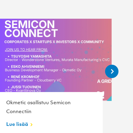
Okmetic osallistuu Semicon
Ok
Connectiin
p
Lue lisää
Lu