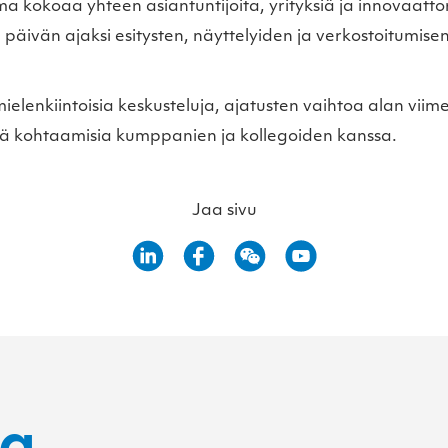
a kokoaa yhteen asiantuntijoita, yrityksiä ja innovaatto
päivän ajaksi esitysten, näyttelyiden ja verkostoitumise
lenkiintoisia keskusteluja, ajatusten vaihtoa alan viim
kä kohtaamisia kumppanien ja kollegoiden kanssa.
Jaa sivu