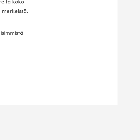
reita koko
n merkeissä.
eisimmistä