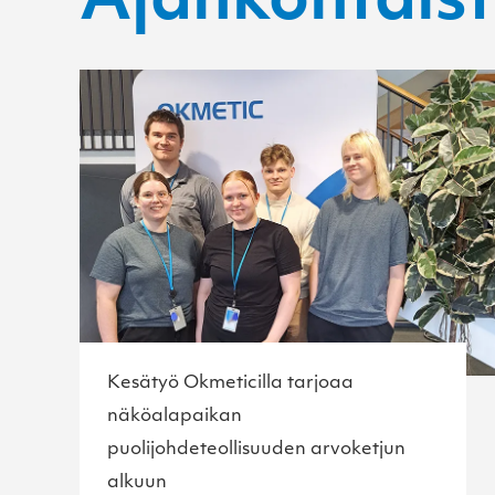
Ajankohtais
Kesätyö Okmeticilla tarjoaa
näköalapaikan
puolijohdeteollisuuden arvoketjun
alkuun