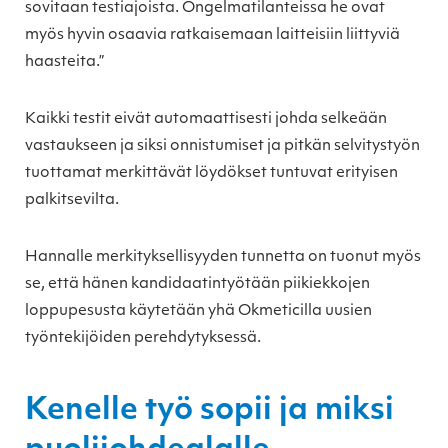
sovitaan testiajoista. Ongelmatilanteissa he ovat
myös hyvin osaavia ratkaisemaan laitteisiin liittyviä
haasteita.”
Kaikki testit eivät automaattisesti johda selkeään
vastaukseen ja siksi onnistumiset ja pitkän selvitystyön
tuottamat merkittävät löydökset tuntuvat erityisen
palkitsevilta.
Hannalle merkityksellisyyden tunnetta on tuonut myös
se, että hänen kandidaatintyötään piikiekkojen
loppupesusta käytetään yhä Okmeticilla uusien
työntekijöiden perehdytyksessä.
Kenelle työ sopii ja miksi