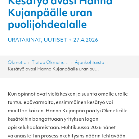
Kesätyö avasi Hanna
Kujanpäälle uran
puolijohdealalle
URATARINAT, UUTISET
+
27.4.2026
Okmetic
Tietoa Okmeticista
Ajankohtaista
+
+
+
Kesätyö avasi Hanna Kujanpäälle uran puolijohdealalle
Kun opinnot ovat vielä kesken ja suunta omalle uralle
tuntuu epävarmalta, ensimmäinen kesätyö voi
muuttaa kaiken. Hanna Kujanpää päätyi Okmeticille
kesätöihin bongattuaan yrityksen logon
opiskeluhaalareistaan. Huhtikuussa 2026 hänet
vakinaistettiin prosessinkehitysinsinöörin tehtävään.