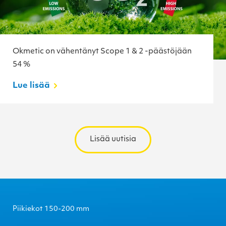
Okmetic on vähentänyt Scope 1 & 2 -päästöjään
54 %
Lue lisää
Lisää uutisia
Piikiekot 150-200 mm