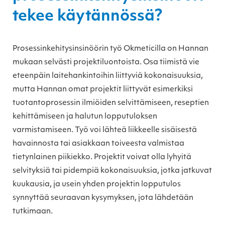
tekee käytännössä?
Prosessinkehitysinsinöörin työ Okmeticilla on Hannan
mukaan selvästi projektiluontoista. Osa tiimistä vie
eteenpäin laitehankintoihin liittyviä kokonaisuuksia,
mutta Hannan omat projektit liittyvät esimerkiksi
tuotantoprosessin ilmiöiden selvittämiseen, reseptien
kehittämiseen ja halutun lopputuloksen
varmistamiseen. Työ voi lähteä liikkeelle sisäisestä
havainnosta tai asiakkaan toiveesta valmistaa
tietynlainen piikiekko. Projektit voivat olla lyhyitä
selvityksiä tai pidempiä kokonaisuuksia, jotka jatkuvat
kuukausia, ja usein yhden projektin lopputulos
synnyttää seuraavan kysymyksen, jota lähdetään
tutkimaan.