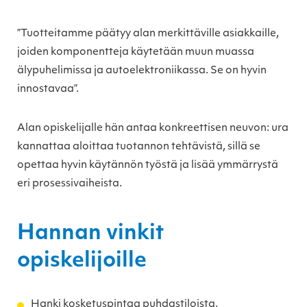
”Tuotteitamme päätyy alan merkittäville asiakkaille,
joiden komponentteja käytetään muun muassa
älypuhelimissa ja autoelektroniikassa. Se on hyvin
innostavaa”.
Alan opiskelijalle hän antaa konkreettisen neuvon: ura
kannattaa aloittaa tuotannon tehtävistä, sillä se
opettaa hyvin käytännön työstä ja lisää ymmärrystä
eri prosessivaiheista.
Hannan vinkit
opiskelijoille
Hanki kosketuspintaa puhdastiloista.