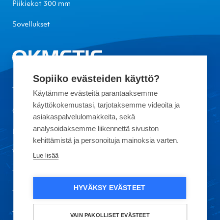
Piikiekot 300 mm
Sovellukset
Sopiiko evästeiden käyttö?
Tietoa Okmeticista
Käytämme evästeitä parantaaksemme
käyttökokemustasi, tarjotaksemme videoita ja
Ota yhteyttä
asiakaspalvelulomakkeita, sekä
analysoidaksemme liikennettä sivuston
Laatu
kehittämistä ja personoituja mainoksia varten.
Vastuullisuus
Lue lisää
Töihin meille
HYVÄKSY EVÄSTEET
Tietosuoja ja käyttöehdot
Turvallisuustiedote
VAIN PAKOLLISET EVÄSTEET