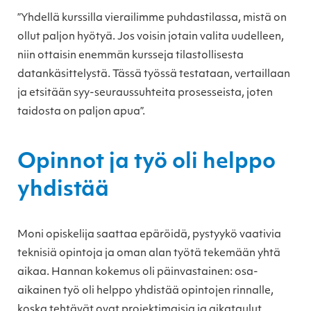
”Yhdellä kurssilla vierailimme puhdastilassa, mistä on
ollut paljon hyötyä. Jos voisin jotain valita uudelleen,
niin ottaisin enemmän kursseja tilastollisesta
datankäsittelystä. Tässä työssä testataan, vertaillaan
ja etsitään syy-seuraussuhteita prosesseista, joten
taidosta on paljon apua”.
Opinnot ja työ oli helppo
yhdistää
Moni opiskelija saattaa epäröidä, pystyykö vaativia
teknisiä opintoja ja oman alan työtä tekemään yhtä
aikaa. Hannan kokemus oli päinvastainen: osa-
aikainen työ oli helppo yhdistää opintojen rinnalle,
koska tehtävät ovat projektimaisia ja aikataulut