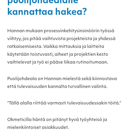
puolijohdealalle
kannattaa hakea?
Hannan mukaan prosessinkehitysinsinöörin työssä
viihtyy, jos pitää vaihtuvista projekteista ja yhdessä
ratkaisemisesta. Vaikka mittauksia ja laitteita
käytetään toistuvasti, aiheet ja projektien kesto
vaihtelevat ja työ ei pääse liikaa rutinoitumaan.
Puolijohdeala on Hannan mielestä sekä kiinnostava
että tulevaisuuden kannalta turvallinen valinta.
“Tällä alalla riittää varmasti tulevaisuudessakin töitä.”
Okmeticilla häntä on pitänyt hyvä työyhteisö ja
mielenkiintoiset asiakkuudet.