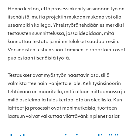
Hanna kertoo, että prosessinkehitysinsinöörin työ on
itsenäistä, mutta projektin mukaan mukana voi olla
useampikin kollega. Yhteistyötä tehdään esimerkiksi
testausten suunnittelussa, jossa ideoidaan, mitä
kannattaa testata ja miten tulokset saadaan esiin.
Varsinaisten testien suorittaminen ja raportointi ovat
puolestaan itsenäistä työtä.
Testaukset ovat myös työn haastavin osa, sillä
valmista ”tee näin” -ohjetta ei ole. Kehitysinsinöörin
tehtävänä on määritellä, mitä ollaan mittaamassa ja
millä asetelmalla tulos kertoo jotakin oleellista. Kun
laitteet ja prosessit ovat monimutkaisia, tuotteen
laatuun voivat vaikuttaa yllättävänkin pienet asiat.