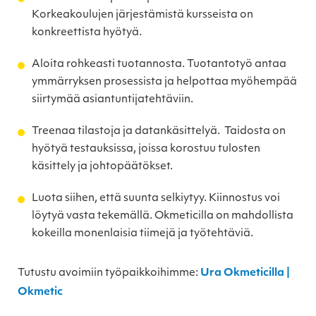
Korkeakoulujen järjestämistä kursseista on
konkreettista hyötyä.
Aloita rohkeasti tuotannosta. Tuotantotyö antaa
ymmärryksen prosessista ja helpottaa myöhempää
siirtymää asiantuntijatehtäviin.
Treenaa tilastoja ja datankäsittelyä. Taidosta on
hyötyä testauksissa, joissa korostuu tulosten
käsittely ja johtopäätökset.
Luota siihen, että suunta selkiytyy. Kiinnostus voi
löytyä vasta tekemällä. Okmeticilla on mahdollista
kokeilla monenlaisia tiimejä ja työtehtäviä.
Tutustu avoimiin työpaikkoihimme:
Ura Okmeticilla |
Okmetic