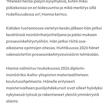
”Mieleen heräsi paljon kysymyksiä, kuten miksi
piikiekoissa on eri kidesuuntia ja mikä merkitys sillä
todellisuudessa on”, Hanna kertoo.
Kahden tuotannossa vietetyn kesän jälkeen hän jatkoi
kesätöissä insinööriharjoittelijana ja pääsi mukaan
prosessinkehitystyöhön. Hän jatkoi töitä osa-
aikaisena opintojen ohessa. Huhtikuussa 2026 hänet
vakinaistettiin prosessinkehitysinsinöörin tehtävään.
Hanna valmistuu toukokuussa 2026 diplomi-
insinööriksi Aalto-yliopiston materiaalitieteen
koulutusohjelmasta. Hänelle erityisesti
maisterivaiheen puolijohdekurssit ovat olleet hyödyksi
nykyisessä työssä ja rakentaneet yleistä ymmärrystä
alasta.