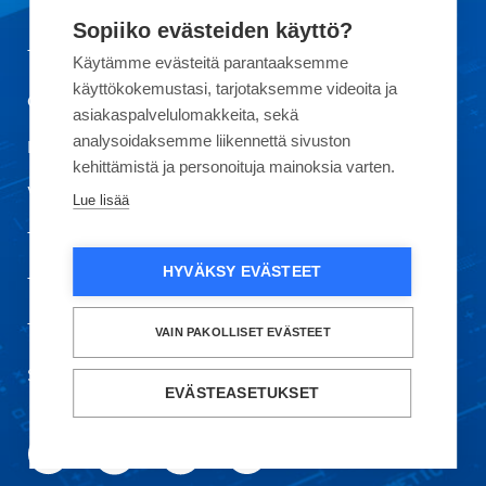
Sopiiko evästeiden käyttö?
Tietoa Okmeticista
Käytämme evästeitä parantaaksemme
käyttökokemustasi, tarjotaksemme videoita ja
Ota yhteyttä
asiakaspalvelulomakkeita, sekä
analysoidaksemme liikennettä sivuston
Laatu
kehittämistä ja personoituja mainoksia varten.
Vastuullisuus
Lue lisää
Töihin meille
HYVÄKSY EVÄSTEET
Tietosuoja ja käyttöehdot
Turvallisuustiedote
VAIN PAKOLLISET EVÄSTEET
Säkerhetsmeddelande
EVÄSTEASETUKSET