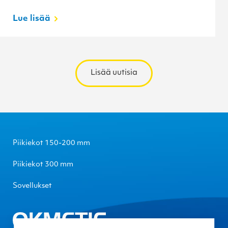
Lue lisää
Lisää uutisia
Piikiekot 150-200 mm
Piikiekot 300 mm
Sovellukset