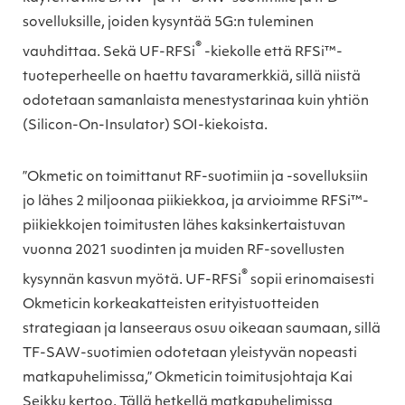
sovelluksille, joiden kysyntää 5G:n tuleminen
®
vauhdittaa. Sekä UF-RFSi
-kiekolle että RFSi™-
tuoteperheelle on haettu tavaramerkkiä, sillä niistä
odotetaan samanlaista menestystarinaa kuin yhtiön
(Silicon-On-Insulator) SOI-kiekoista.
”Okmetic on toimittanut RF-suotimiin ja -sovelluksiin
jo lähes 2 miljoonaa piikiekkoa, ja arvioimme RFSi™-
piikiekkojen toimitusten lähes kaksinkertaistuvan
vuonna 2021 suodinten ja muiden RF-sovellusten
®
kysynnän kasvun myötä. UF-RFSi
sopii erinomaisesti
Okmeticin korkeakatteisten erityistuotteiden
strategiaan ja lanseeraus osuu oikeaan saumaan, sillä
TF-SAW-suotimien odotetaan yleistyvän nopeasti
matkapuhelimissa,” Okmeticin toimitusjohtaja Kai
Seikku kertoo. Tällä hetkellä matkapuhelimissa