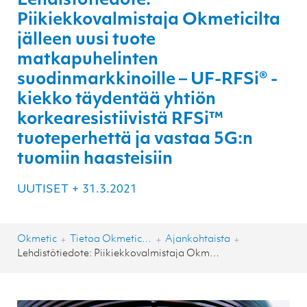
Lehdistötiedote:
Piikiekkovalmistaja Okmeticilta
jälleen uusi tuote
matkapuhelinten
suodinmarkkinoille – UF-RFSi® -
kiekko täydentää yhtiön
korkearesistiivistä RFSi™
tuoteperhettä ja vastaa 5G:n
tuomiin haasteisiin
UUTISET
+
31.3.2021
Okmetic
Tietoa Okmeticista
Ajankohtaista
+
+
+
Lehdistötiedote: Piikiekkovalmistaja Okmeticilta jälleen uusi tuote matkapuhelinten suodinmarkkinoille – UF-RFSi® -kiekko täydentää yhtiön korkearesistiivistä RFSi™ tuoteperhettä ja vastaa 5G:n tuomiin haasteisiin