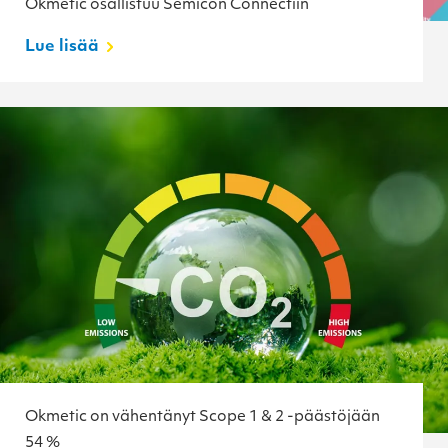
Okmetic osallistuu Semicon Connectiin
Lue lisää
Okmetic on vähentänyt Scope 1 & 2 -päästöjään
54 %