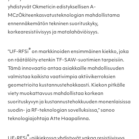
yhdistyvät Okmeticin edistyksellisen A-
MCzÒkiteenkasvatusteknologian mahdollistama
ennennäkemätön tekninen suorituskyky,
korkearesistiivisyys ja matalahäviöisyys.
®
”UF-RFSi
on markkinoiden ensimmäinen kiekko, joka
on räätälöity etenkin TF-SAW-suotimien tarpeisiin.
Tämä innovaatio antaa asiakkaille mahdollisuuden
valmistaa kaikista vaativimpia aktiivikerroksien
geometrioita kustannustehokkaasti. Kiekon pitkälle
viety muokattavuus mahdollistaa korkean
suorituskyvyn ja kustannustehokkuuden monenlaisissa
suodin- ja RF-teknologian sovelluksissa,” sanoo
teknologiajohtaja Atte Haapalinna.
®
UF-RFSi
-piikiekossa yhdistyvät vakaa resistiivisyys,