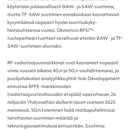
käytetään pääasiallisesti BAW- ja SAW-suotimia,
mutta TF-SAW suotimien ennakoidaan kasvattavan
kysyntäänsä nopeasti hyvän suorituskyky-
hintasuhteensa vuoksi. Okmeticin RFSi™-
tuoteperheen tuotteet soveltuvat etenkin BAW- ja TF-
SAW-suotimien alustaksi.
RF-radiotaajuusmarkkinat ovat kasvaneet nopeasti
viime vuosien aikana 4G:n ja 5G:n vauhdittamana, ja
puolijohdealan analyytikkoyhtiö Yole Développment
ennustaa RFFE-markkinoiden
(radiotaajuusteollisuuden etupää) saavuttavan 26
miljardin Yhdysvaltain dollarin tason vuoteen 2025
mennessä. 5G:n tuleminen lisää matkapuhelimissa
tarvittavien suotimien määrää ja
teknologiavaatimuksia entisestään. Suotimia