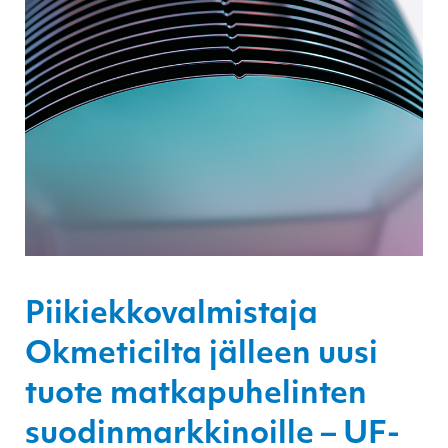
Piikiekkovalmistaja
Okmeticilta jälleen uusi
tuote matkapuhelinten
suodinmarkkinoille – UF-