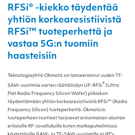
RFSi® -kiekko täydentää
yhtiön korkearesistiivistä
RFSi™ tuoteperhettä ja
vastaa 5G:n tuomiin
haasteisiin
Teknologiayhtiö Okmetic on lanseerannut uuden TF-
®
SAW-suotimia varten räätälöidyn UF-RFSi
(Ultra
Flat Radio Frequency Silicon Wafer) piikiekon
täydentämään yhtiön korkearesistiivistä RFSi™ (Radio
Frequency Silicon) tuoteperhettä. Okmeticin
tuoteperheen tuotteet tarjoavat erinomaisen alustan
erilaisille RF-sovelluksille kuten matkapuhelimissa
käytettäville BAW- ja TF-SAW-suotimille ja IPD-