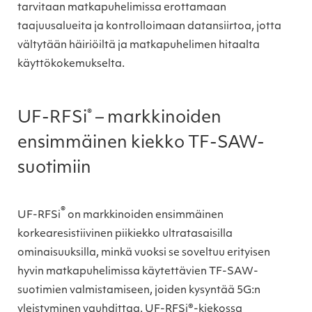
tarvitaan matkapuhelimissa erottamaan
taajuusalueita ja kontrolloimaan datansiirtoa, jotta
vältytään häiriöiltä ja matkapuhelimen hitaalta
käyttökokemukselta.
®
UF-RFSi
– markkinoiden
ensimmäinen kiekko TF-SAW-
suotimiin
®
UF-RFSi
on markkinoiden ensimmäinen
korkearesistiivinen piikiekko ultratasaisilla
ominaisuuksilla, minkä vuoksi se soveltuu erityisen
hyvin matkapuhelimissa käytettävien TF-SAW-
suotimien valmistamiseen, joiden kysyntää 5G:n
yleistyminen vauhdittaa. UF-RFSi®-kiekossa