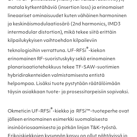
matala kytkentähäviö (insertion loss) ja erinomaiset
lineaariset ominaisuudet kuten vähäinen harmoninen
ja keskinäismodulaatiosärö (2nd harmonics, IMD3
intermodular distortion), mikä tekee siitä erittäin
kilpailukykyisen vaihtoehdon kilpaileviin
®
teknologioihin verrattuna. UF-RFSi
-kiekon
erinomainen RF-suoristuskyky sekä erinomainen
planarisaatiotehokkuus tekee TF-SAW-suotimien
hybridirakenteiden valmistamisesta entistä
helpompaa. Lisäksi tuote pystytään räätälöimään
täysin asiakkaan tuote- ja prosessitarpeisiin sopivaksi.
®
Okmeticin UF-RFSi
-kiekko ja RFSi™-tuoteperhe ovat
jälleen erinomainen esimerkki suomalaisesta
insinööriosaamisesta ja pitkän linjan T&K-työstä.
Erikoiskiekkojen kysynnän kasvu on ollut nähtävissä jo