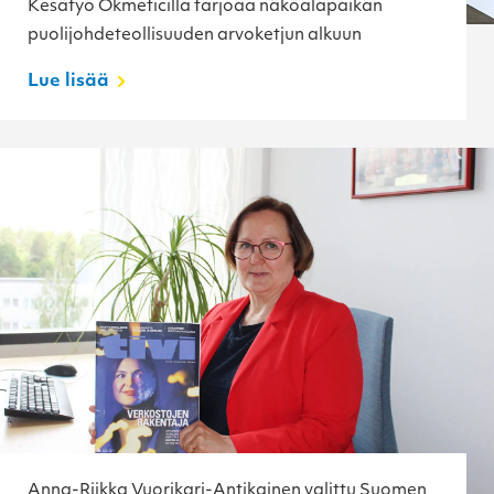
Kesätyö Okmeticilla tarjoaa näköalapaikan
puolijohdeteollisuuden arvoketjun alkuun
Lue lisää
Anna-Riikka Vuorikari-Antikainen valittu Suomen