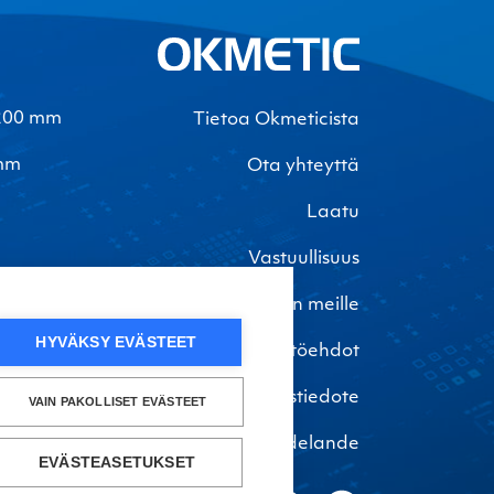
-200 mm
Tietoa Okmeticista
 mm
Ota yhteyttä
Laatu
Vastuullisuus
Töihin meille
HYVÄKSY EVÄSTEET
Tietosuoja ja käyttöehdot
Turvallisuustiedote
VAIN PAKOLLISET EVÄSTEET
Säkerhetsmeddelande
EVÄSTEASETUKSET