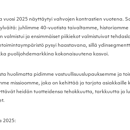
sa vuosi 2025 näyttäytyi vahvojen kontrastien vuotena. 
ylväitä: juhlimme 40-vuotista taivaltamme, historiamme s
 valmistui ja ensimmäiset piikiekot valmistuivat tehdas
ketoimintaympäristö pysyi haastavana, sillä ydinsegmen
ikka puolijohdemarkkina kokonaisuutena kasvoi.
ta huolimatta pidimme vastuullisuuslupauksemme ja to
mme missioomme, joka on kehittää ja tarjota asiakkaille 
äyttävät heidän tuotteidensa tehokkuutta, tarkkuutta ja l
t.
a 2025: