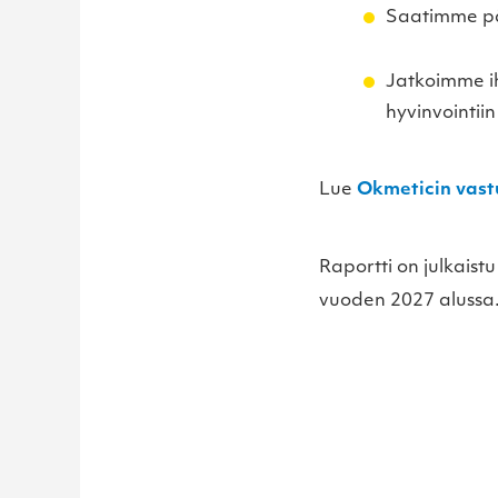
Saatimme pää
Jatkoimme ih
hyvinvointii
Lue
Okmeticin vastu
Raportti on julkais
vuoden 2027 alussa