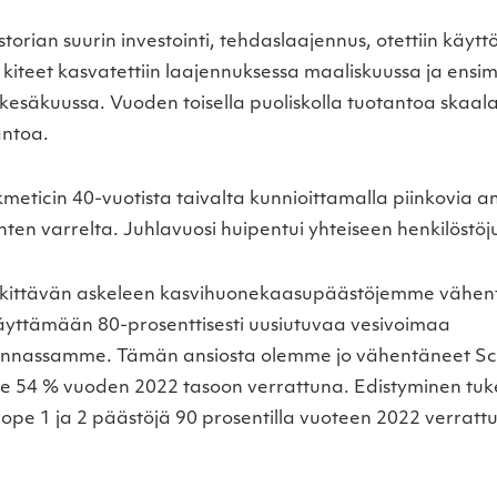
storian suurin investointi, tehdaslaajennus, otettiin käyt
kiteet kasvatettiin laajennuksessa maaliskuussa ja ensi
 kesäkuussa. Vuoden toisella puoliskolla tuotantoa skaalat
antoa.
eticin 40-vuotista taivalta kunnioittamalla piinkovia a
en varrelta. Juhlavuosi huipentui yhteiseen henkilöstöj
ittävän askeleen kasvihuonekaasupäästöjemme vähen
käyttämään 80-prosenttisesti uusiutuvaa vesivoimaa
nnassamme. Tämän ansiosta olemme jo vähentäneet Sco
 54 % vuoden 2022 tasoon verrattuna. Edistyminen tu
pe 1 ja 2 päästöjä 90 prosentilla vuoteen 2022 verrat