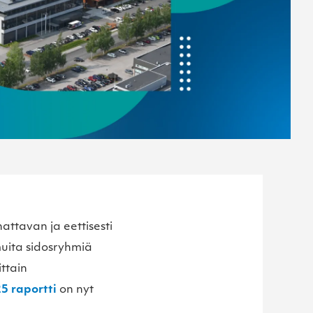
attavan ja eettisesti
muita sidosryhmiä
ttain
5 raportti
on nyt