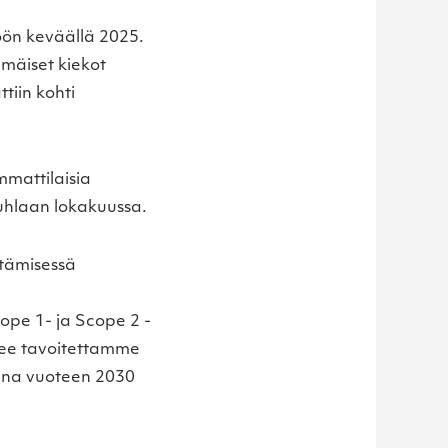
töön keväällä 2025.
mmäiset kiekot
tiin kohti
mmattilaisia
uhlaan lokakuussa.
tämisessä
pe 1- ja Scope 2 -
kee tavoitettamme
tuna vuoteen 2030