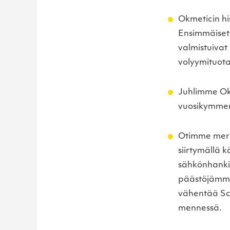
Okmeticin hi
Ensimmäiset 
valmistuivat
volyymituot
Juhlimme Okm
vuosikymment
Otimme merk
siirtymällä 
sähkönhanki
päästöjämme
vähentää Sco
mennessä.