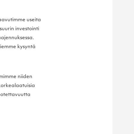
Saavutimme useita
uurin investointi
laajennuksessa.
ttiemme kysyntä
imimme niiden
korkealaatuisia
uotettavuutta