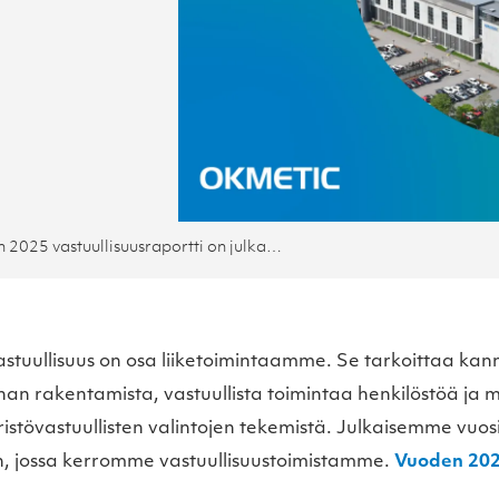
Vuoden 2025 vastuullisuusraportti on julkaistu
astuullisuus on osa liiketoimintaamme. Se tarkoittaa kann
nan rakentamista, vastuullista toimintaa henkilöstöä ja 
stövastuullisten valintojen tekemistä. Julkaisemme vuosi
in, jossa kerromme vastuullisuustoimistamme.
Vuoden 202