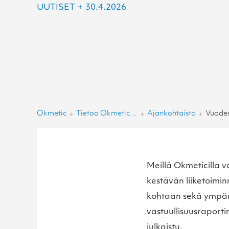
UUTISET
+
30.4.2026
Okmetic
Tietoa Okmeticista
Ajankohtaista
+
+
+
Meillä Okmeticilla v
kestävän liiketoimin
kohtaan sekä ympäri
vastuullisuusraport
julkaistu.