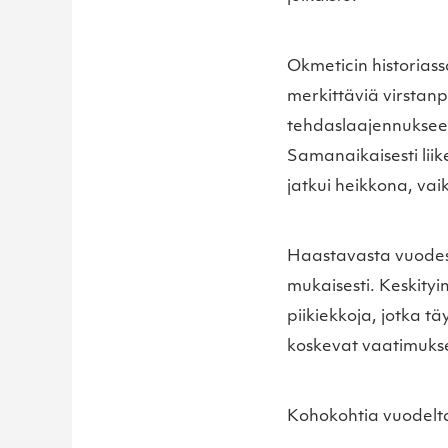
Okmeticin historias
merkittäviä virstanp
tehdaslaajennukseen
Samanaikaisesti lii
jatkui heikkona, va
Haastavasta vuodes
mukaisesti. Keskityi
piikiekkoja, jotka t
koskevat vaatimukse
Kohokohtia vuodelt