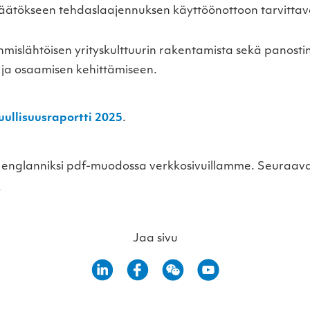
tökseen tehdaslaajennuksen käyttöönottoon tarvittavat
mislähtöisen yrityskulttuurin rakentamista sekä panost
n ja osaamisen kehittämiseen.
ullisuusraportti 2025
.
tu englanniksi pdf-muodossa verkkosivuillamme. Seuraava 
.
Jaa sivu