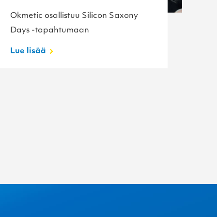
Okmetic osallistuu Silicon Saxony
Ok
Days -tapahtumaan
C
Lue lisää
Lu