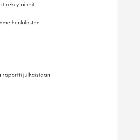
 rekrytoinnit.
imme henkilöstön
raportti julkaistaan