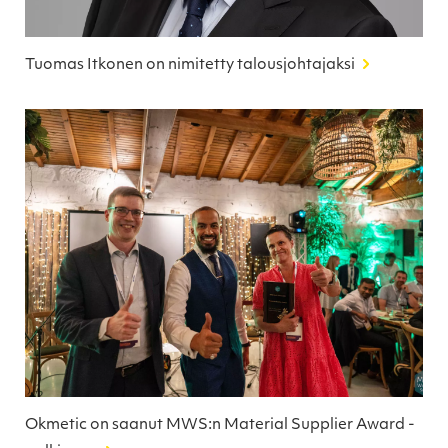
Tuomas Itkonen on nimitetty talousjohtajaksi
Okmetic on saanut MWS:n Material Supplier Award -