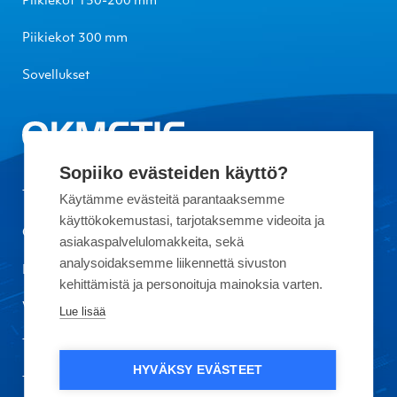
Piikiekot 150-200 mm
Piikiekot 300 mm
Sovellukset
Sopiiko evästeiden käyttö?
Tietoa Okmeticista
Käytämme evästeitä parantaaksemme
käyttökokemustasi, tarjotaksemme videoita ja
Ota yhteyttä
asiakaspalvelulomakkeita, sekä
analysoidaksemme liikennettä sivuston
Laatu
kehittämistä ja personoituja mainoksia varten.
Vastuullisuus
Lue lisää
Töihin meille
HYVÄKSY EVÄSTEET
Tietosuoja ja käyttöehdot