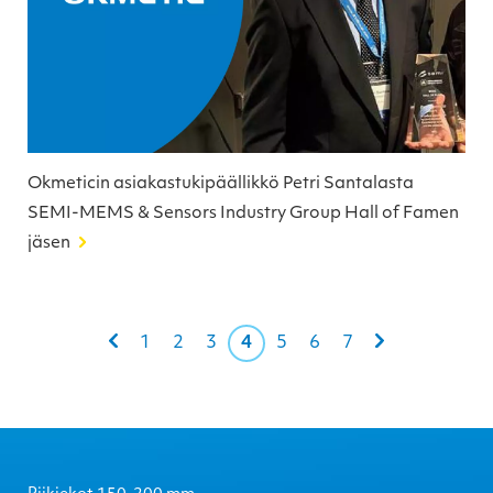
Okmeticin asiakastukipäällikkö Petri Santalasta
SEMI-MEMS & Sensors Industry Group Hall of Famen
jäsen
1
2
3
4
5
6
7