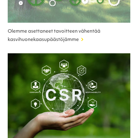
Olemme asettaneet tavoitteen vähentää
kasvihuonekaasupäästöjämme