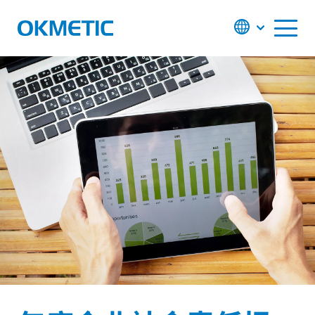
S
k
i
p
t
o
c
o
n
t
e
n
t