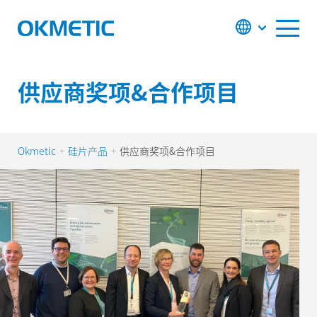
S
k
i
p
t
o
c
供应商奖项&合作项目
o
n
t
e
n
t
Okmetic
硅片产品
供应商奖项&合作项目
+
+