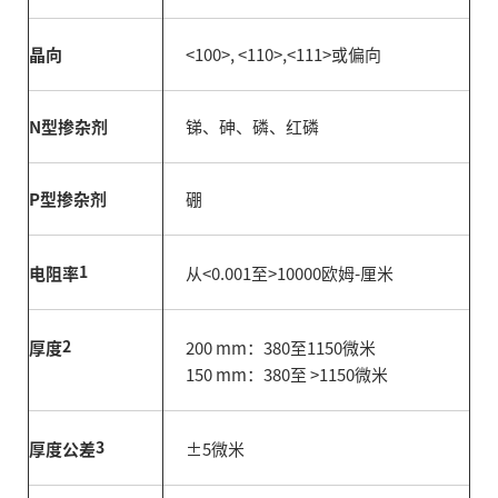
晶向
<100>, <110>,<111>或偏向
N型掺杂剂
锑、砷、磷、红磷
P型掺杂剂
硼
1
电阻率
从<0.001至>10000欧姆-厘米
2
厚度
200 mm：380至1150微米
150 mm：380至 >1150微米
3
厚度公差
±5微米