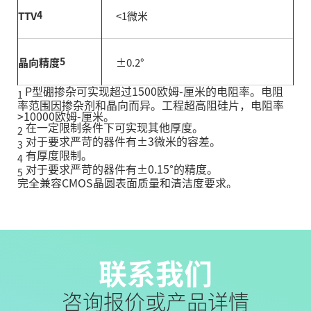
4
TTV
<1微米
5
晶向精度
±0.2°
P型硼掺杂可实现超过1500欧姆-厘米的电阻率。电阻
1
率范围因掺杂剂和晶向而异。工程超高阻硅片，电阻率
>10000欧姆-厘米。
在一定限制条件下可实现其他厚度。
2
对于要求严苛的器件有±3微米的容差。
3
有厚度限制。
4
对于要求严苛的器件有±0.15°的精度。
5
完全兼容CMOS晶圆表面质量和清洁度要求。
联系我们
咨询报价或产品详情