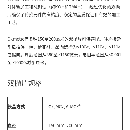
对体微加工和碱刻蚀（如KOH和TMAH），经过优化的双抛
片确保了传感元件的高精度、稳定的品质保证和有效的加工
工艺。
Okmetic有多种150至200毫米的双抛片可供选择。硅片掺杂
剂包括锑、砷、磷和硼。晶向选择为<100>、<110>、<111>
或偏向。厚度范围从380至>1150微米，电阻率范围从<0.001
至>10000欧姆-厘米。
双抛片规格
长晶方式
Cz, MCz, A-MCz
®
直径
150 mm, 200 mm