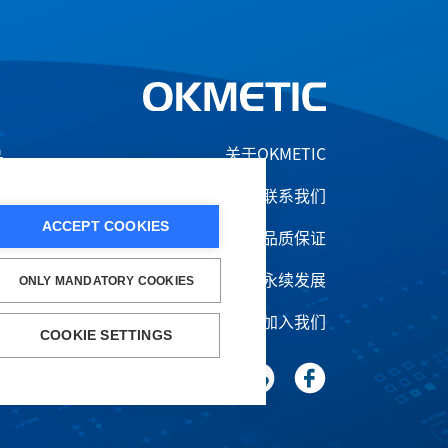
关于OKMETIC
品
联系我们
用领域
ACCEPT COOKIES
品质保证
永续发展
ONLY MANDATORY COOKIES
加入我们
COOKIE SETTINGS