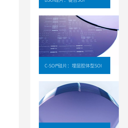
C-SOI®硅片：埋层腔体型SOI