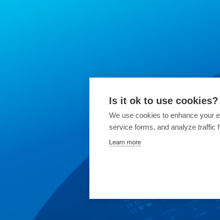
Is it ok to use cookies?
We use cookies to enhance your ex
service forms, and analyze traffic
Learn more